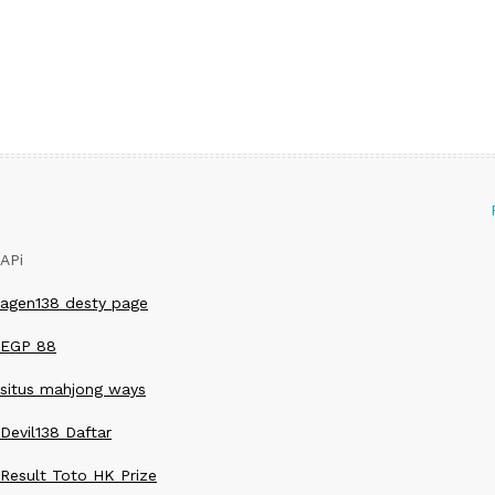
APi
agen138 desty page
EGP 88
situs mahjong ways
Devil138 Daftar
Result Toto HK Prize