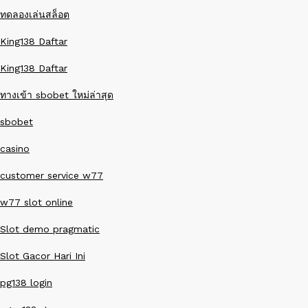
ทดลองเล่นสล็อต
King138 Daftar
King138 Daftar
ทางเข้า sbobet ใหม่ล่าสุด
sbobet
casino
customer service w77
w77 slot online
Slot demo pragmatic
Slot Gacor Hari Ini
pg138 login