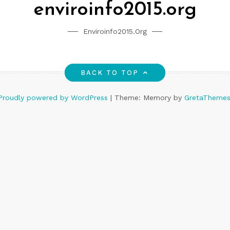
enviroinfo2015.org
Enviroinfo2015.org
BACK TO TOP
Proudly powered by WordPress
|
Theme: Memory by
GretaTheme