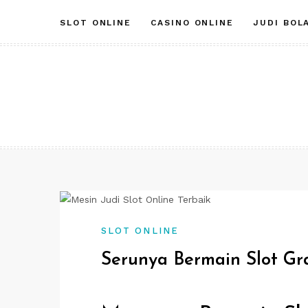
Skip
SLOT ONLINE
CASINO ONLINE
JUDI BOL
to
content
SLOT ONLINE
Serunya Bermain Slot Gra