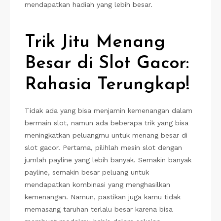
mendapatkan hadiah yang lebih besar.
Trik Jitu Menang
Besar di Slot Gacor:
Rahasia Terungkap!
Tidak ada yang bisa menjamin kemenangan dalam
bermain slot, namun ada beberapa trik yang bisa
meningkatkan peluangmu untuk menang besar di
slot gacor. Pertama, pilihlah mesin slot dengan
jumlah payline yang lebih banyak. Semakin banyak
payline, semakin besar peluang untuk
mendapatkan kombinasi yang menghasilkan
kemenangan. Namun, pastikan juga kamu tidak
memasang taruhan terlalu besar karena bisa