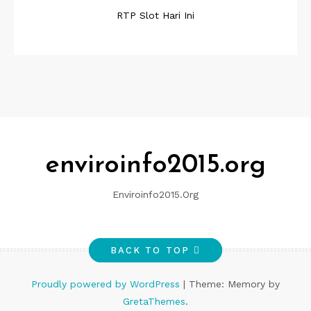
RTP Slot Hari Ini
enviroinfo2015.org
Enviroinfo2015.org
BACK TO TOP
Proudly powered by WordPress
|
Theme: Memory by
GretaThemes
.