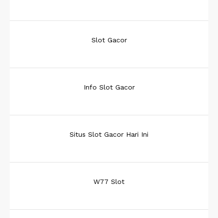
Slot Gacor
Info Slot Gacor
Situs Slot Gacor Hari Ini
W77 Slot