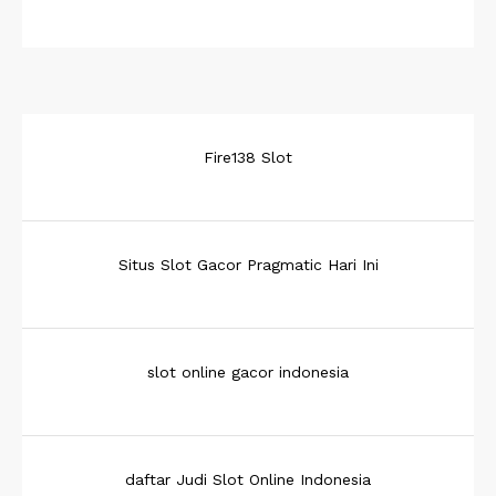
Fire138 Slot
Situs Slot Gacor Pragmatic Hari Ini
slot online gacor indonesia
daftar Judi Slot Online Indonesia