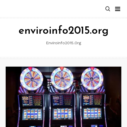
Skip
to
content
enviroinfo2015.org
Enviroinfo2015.org