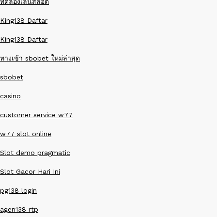
ทดลองเล่นสล็อต
King138 Daftar
King138 Daftar
ทางเข้า sbobet ใหม่ล่าสุด
sbobet
casino
customer service w77
w77 slot online
Slot demo pragmatic
Slot Gacor Hari Ini
pg138 login
agen138 rtp