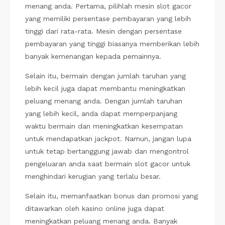
menang anda. Pertama, pilihlah mesin slot gacor
yang memiliki persentase pembayaran yang lebih
tinggi dari rata-rata. Mesin dengan persentase
pembayaran yang tinggi biasanya memberikan lebih
banyak kemenangan kepada pemainnya.
Selain itu, bermain dengan jumlah taruhan yang
lebih kecil juga dapat membantu meningkatkan
peluang menang anda. Dengan jumlah taruhan
yang lebih kecil, anda dapat memperpanjang
waktu bermain dan meningkatkan kesempatan
untuk mendapatkan jackpot. Namun, jangan lupa
untuk tetap bertanggung jawab dan mengontrol
pengeluaran anda saat bermain slot gacor untuk
menghindari kerugian yang terlalu besar.
Selain itu, memanfaatkan bonus dan promosi yang
ditawarkan oleh kasino online juga dapat
meningkatkan peluang menang anda. Banyak