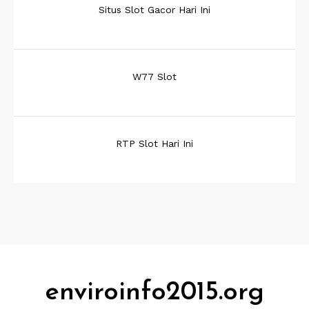
Situs Slot Gacor Hari Ini
W77 Slot
RTP Slot Hari Ini
enviroinfo2015.org