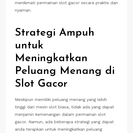
menikmati permainan slot gacor secara praktis dan
nyaman.
Strategi Ampuh
untuk
Meningkatkan
Peluang Menang di
Slot Gacor
Meskipun memiliki peluang menang yang lebih
tinggi dari mesin slot biasa, tidak ada yang dapat
menjamin kemenangan dalam permainan slot
gacor. Namun, ada beberapa strategi yang dapat
anda terapkan untuk meningkatkan peluang