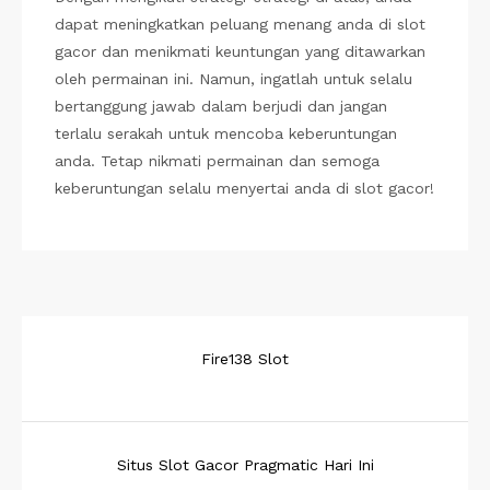
dapat meningkatkan peluang menang anda di slot
gacor dan menikmati keuntungan yang ditawarkan
oleh permainan ini. Namun, ingatlah untuk selalu
bertanggung jawab dalam berjudi dan jangan
terlalu serakah untuk mencoba keberuntungan
anda. Tetap nikmati permainan dan semoga
keberuntungan selalu menyertai anda di slot gacor!
Fire138 Slot
Situs Slot Gacor Pragmatic Hari Ini