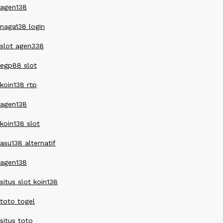
agen138
naga138 login
slot agen338
egp88 slot
koin138 rtp
agen138
koin138 slot
asu138 alternatif
agen138
situs slot koin138
toto togel
situs toto