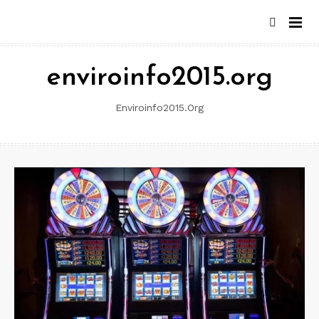
Skip
to
content
enviroinfo2015.org
Enviroinfo2015.org