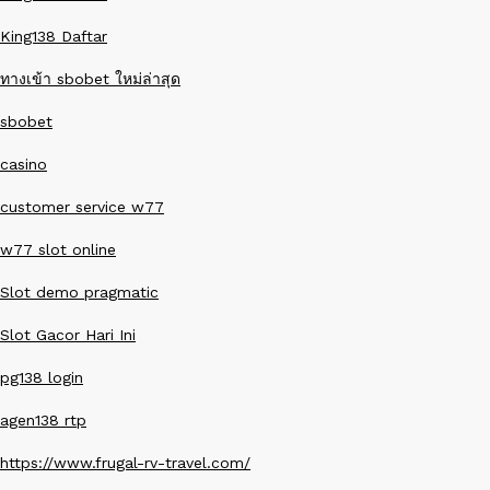
King138 Daftar
ทางเข้า sbobet ใหม่ล่าสุด
sbobet
casino
customer service w77
w77 slot online
Slot demo pragmatic
Slot Gacor Hari Ini
pg138 login
agen138 rtp
https://www.frugal-rv-travel.com/