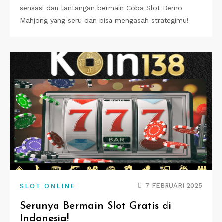
sensasi dan tantangan bermain Coba Slot Demo
Mahjong yang seru dan bisa mengasah strategimu!
7 FEBRUARI 2025
SLOT ONLINE
Serunya Bermain Slot Gratis di
Indonesia!