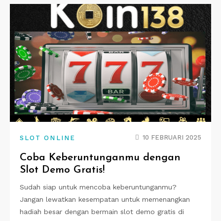
10 FEBRUARI 2025
SLOT ONLINE
Coba Keberuntunganmu dengan
Slot Demo Gratis!
Sudah siap untuk mencoba keberuntunganmu?
Jangan lewatkan kesempatan untuk memenangkan
hadiah besar dengan bermain slot demo gratis di