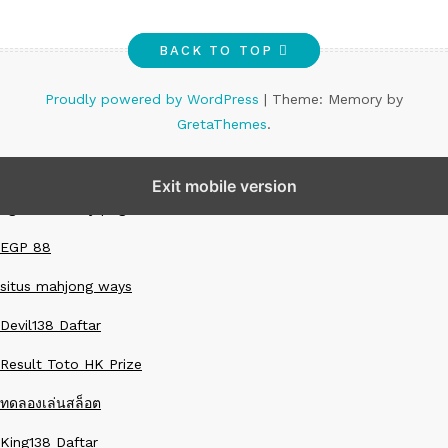
BACK TO TOP
Proudly powered by WordPress
|
Theme: Memory by
GretaThemes
.
APi
Exit mobile version
agen138 desty page
EGP 88
situs mahjong ways
Devil138 Daftar
Result Toto HK Prize
ทดลองเล่นสล็อต
King138 Daftar