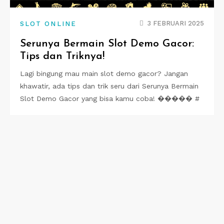
3 FEBRUARI 2025
SLOT ONLINE
Serunya Bermain Slot Demo Gacor:
Tips dan Triknya!
Lagi bingung mau main slot demo gacor? Jangan
khawatir, ada tips dan trik seru dari Serunya Bermain
Slot Demo Gacor yang bisa kamu coba! ����� #