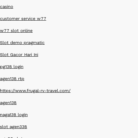
casino
customer service w77
w77 slot online
Slot demo pragmatic
Slot Gacor Hari Ini
pg138 login
agen138 rtp
https://www.frugal-rv-travel.com/
agen138
naga138 login
slot agen338