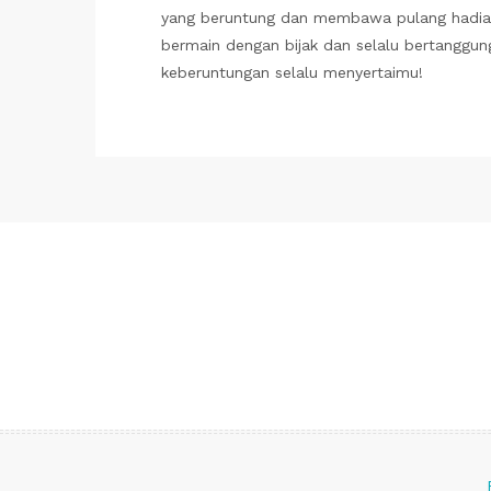
yang beruntung dan membawa pulang hadiah
bermain dengan bijak dan selalu bertangg
keberuntungan selalu menyertaimu!