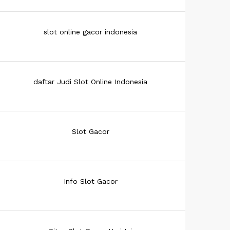
slot online gacor indonesia
daftar Judi Slot Online Indonesia
Slot Gacor
Info Slot Gacor