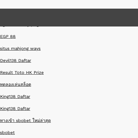
APi
agen138 desty page
EGP 88
situs mahjong ways
Devil138 Daftar
Result Toto HK Prize
ทดลองเล่นสล็อต
King138 Daftar
King138 Daftar
ทางเข้า sbobet ใหม่ล่าสุด
sbobet