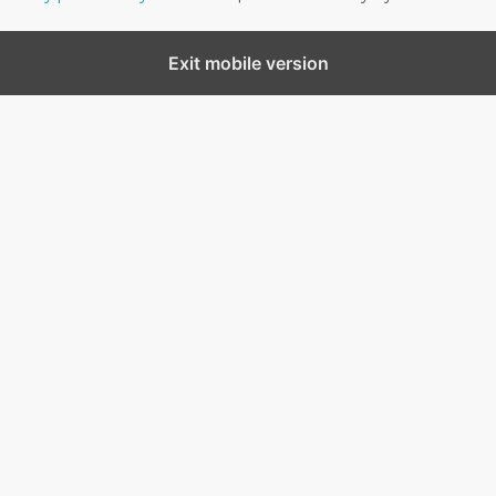
Exit mobile version