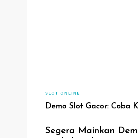
SLOT ONLINE
Demo Slot Gacor: Coba 
Segera Mainkan Demo