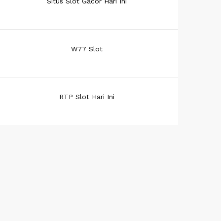
Situs Slot Gacor Hari Ini
W77 Slot
RTP Slot Hari Ini