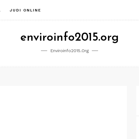
A
JUDI ONLINE
enviroinfo2015.org
Enviroinfo2015.org