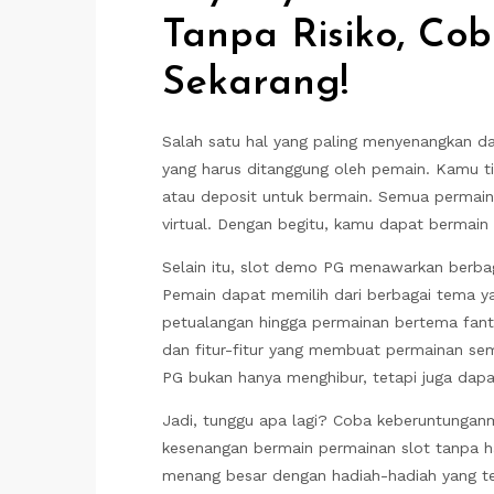
Tanpa Risiko, C
Sekarang!
Salah satu hal yang paling menyenangkan da
yang harus ditanggung oleh pemain. Kamu t
atau deposit untuk bermain. Semua permain
virtual. Dengan begitu, kamu dapat bermain
Selain itu, slot demo PG menawarkan berbag
Pemain dapat memilih dari berbagai tema y
petualangan hingga permainan bertema fanta
dan fitur-fitur yang membuat permainan se
PG bukan hanya menghibur, tetapi juga dap
Jadi, tunggu apa lagi? Coba keberuntungan
kesenangan bermain permainan slot tanpa h
menang besar dengan hadiah-hadiah yang te