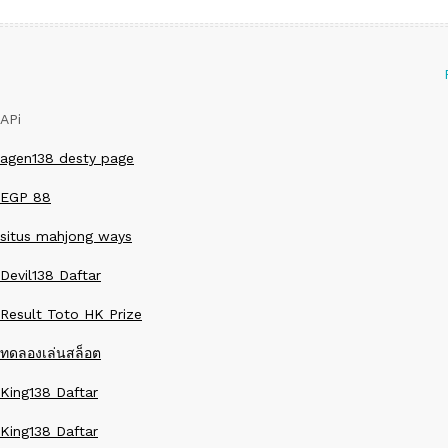
APi
agen138 desty page
EGP 88
situs mahjong ways
Devil138 Daftar
Result Toto HK Prize
ทดลองเล่นสล็อต
King138 Daftar
King138 Daftar