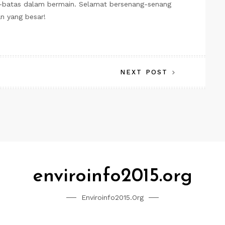
-batas dalam bermain. Selamat bersenang-senang
 yang besar!
NEXT POST
enviroinfo2015.org
Enviroinfo2015.org