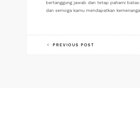
bertanggung jawab dan tetap pahami batas
dan semoga kamu mendapatkan kemenangan
Navigasi
PREVIOUS POST
pos