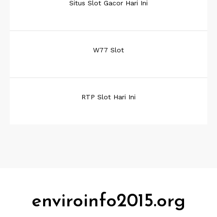
Situs Slot Gacor Hari Ini
W77 Slot
RTP Slot Hari Ini
enviroinfo2015.org