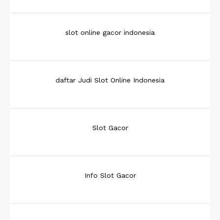
slot online gacor indonesia
daftar Judi Slot Online Indonesia
Slot Gacor
Info Slot Gacor