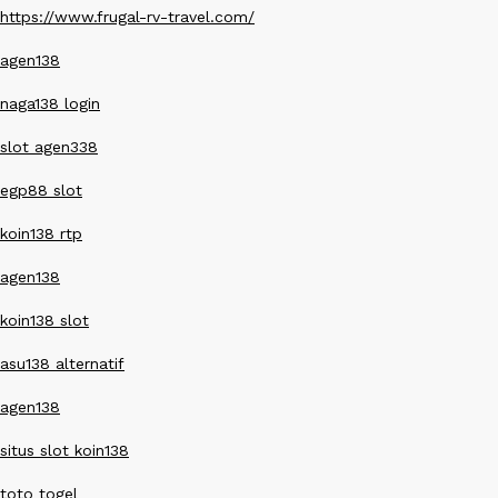
https://www.frugal-rv-travel.com/
agen138
naga138 login
slot agen338
egp88 slot
koin138 rtp
agen138
koin138 slot
asu138 alternatif
agen138
situs slot koin138
toto togel