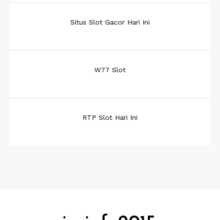
Situs Slot Gacor Hari Ini
W77 Slot
RTP Slot Hari Ini