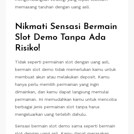
memasang taruhan dengan uang asli.
Nikmati Sensasi Bermain
Slot Demo Tanpa Ada
Risiko!
Tidak seperti permainan slot dengan uang asli,
bermain slot demo tidak memerlukan kamu untuk
membuat akun atau melakukan deposit. Kamu
hanya perlu memilih permainan yang ingin
dimainkan, dan kamu dapat langsung memulai
permainan. Ini memudahkan kamu untuk mencoba
berbagai jenis permainan slot tanpa harus
mengeluarkan uang terlebih dahulu.
Sensasi bermain slot demo sama seperti bermain
slot dengan uang asli. Kamu dapat merasakan