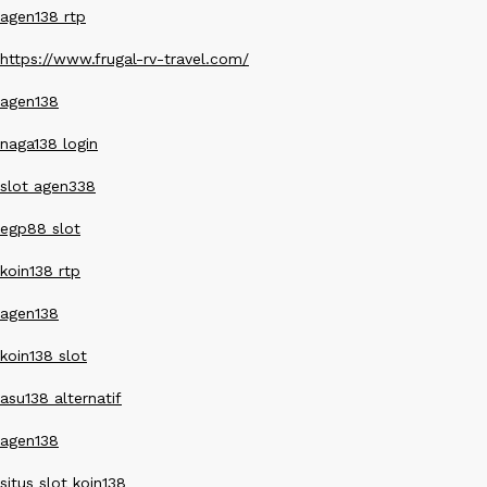
agen138 rtp
https://www.frugal-rv-travel.com/
agen138
naga138 login
slot agen338
egp88 slot
koin138 rtp
agen138
koin138 slot
asu138 alternatif
agen138
situs slot koin138