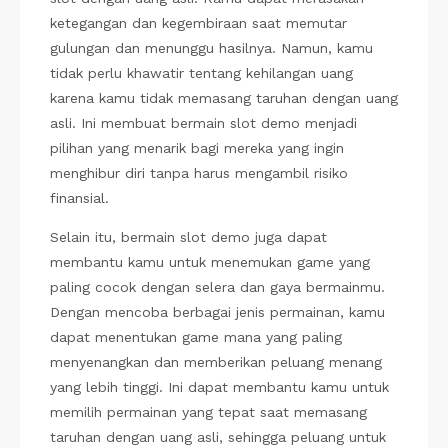
ketegangan dan kegembiraan saat memutar
gulungan dan menunggu hasilnya. Namun, kamu
tidak perlu khawatir tentang kehilangan uang
karena kamu tidak memasang taruhan dengan uang
asli. Ini membuat bermain slot demo menjadi
pilihan yang menarik bagi mereka yang ingin
menghibur diri tanpa harus mengambil risiko
finansial.
Selain itu, bermain slot demo juga dapat
membantu kamu untuk menemukan game yang
paling cocok dengan selera dan gaya bermainmu.
Dengan mencoba berbagai jenis permainan, kamu
dapat menentukan game mana yang paling
menyenangkan dan memberikan peluang menang
yang lebih tinggi. Ini dapat membantu kamu untuk
memilih permainan yang tepat saat memasang
taruhan dengan uang asli, sehingga peluang untuk