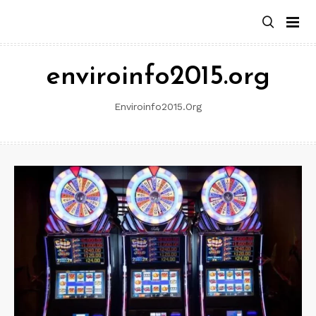
Skip
to
content
enviroinfo2015.org
Enviroinfo2015.org