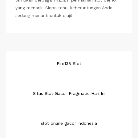
temukan berbagai macam permainan slot demo
yang menarik. Siapa tahu, keberuntungan Anda
sedang menanti untuk diuji!
Fire138 Slot
Situs Slot Gacor Pragmatic Hari Ini
slot online gacor indonesia