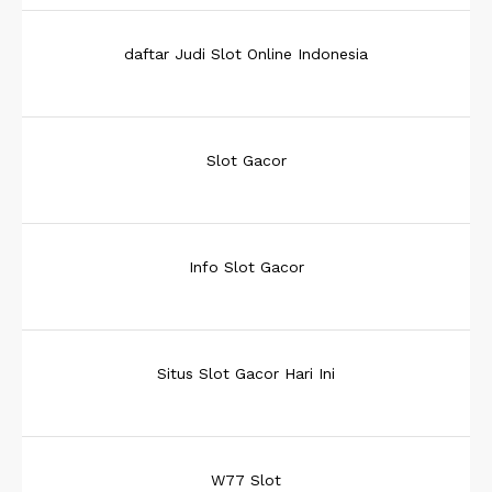
daftar Judi Slot Online Indonesia
Slot Gacor
Info Slot Gacor
Situs Slot Gacor Hari Ini
W77 Slot