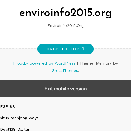
enviroinfo2015.org
Enviroinfo2015.org
BACK TO TOP
Proudly powered by WordPress
|
Theme: Memory by
GretaThemes
.
APi
Exit mobile version
agen138 desty page
EGP 88
situs mahjong ways
Devil138 Daftar