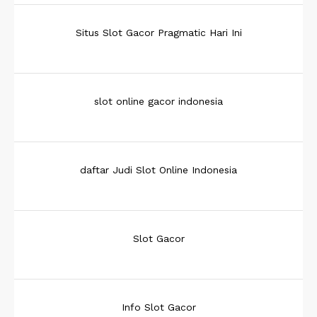
Situs Slot Gacor Pragmatic Hari Ini
slot online gacor indonesia
daftar Judi Slot Online Indonesia
Slot Gacor
Info Slot Gacor