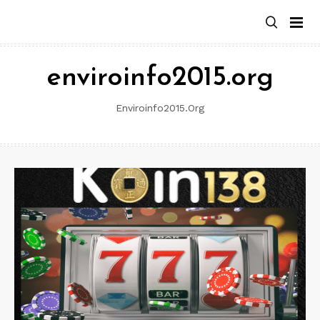
Skip
to
content
enviroinfo2015.org
Enviroinfo2015.org