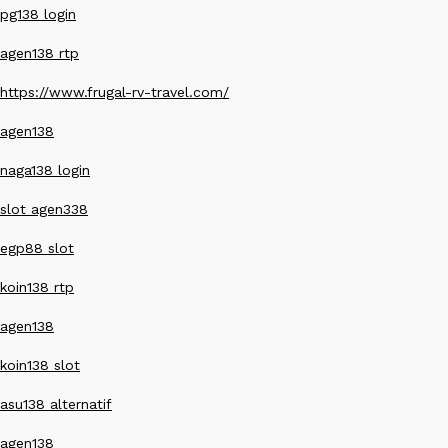
pg138 login
agen138 rtp
https://www.frugal-rv-travel.com/
agen138
naga138 login
slot agen338
egp88 slot
koin138 rtp
agen138
koin138 slot
asu138 alternatif
agen138