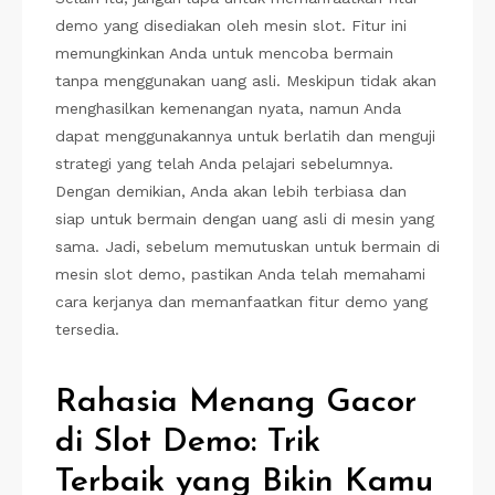
demo yang disediakan oleh mesin slot. Fitur ini
memungkinkan Anda untuk mencoba bermain
tanpa menggunakan uang asli. Meskipun tidak akan
menghasilkan kemenangan nyata, namun Anda
dapat menggunakannya untuk berlatih dan menguji
strategi yang telah Anda pelajari sebelumnya.
Dengan demikian, Anda akan lebih terbiasa dan
siap untuk bermain dengan uang asli di mesin yang
sama. Jadi, sebelum memutuskan untuk bermain di
mesin slot demo, pastikan Anda telah memahami
cara kerjanya dan memanfaatkan fitur demo yang
tersedia.
Rahasia Menang Gacor
di Slot Demo: Trik
Terbaik yang Bikin Kamu