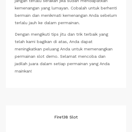
jangan terlalu serakah jika sudah mendapatkan
kemenangan yang lumayan. Cobalah untuk berhenti
bermain dan menikmati kemenangan Anda sebelum
terlalu jauh ke dalam permainan.
Dengan mengikuti tips jitu dan trik terbaik yang
telah kami bagikan di atas, Anda dapat
meningkatkan peluang Anda untuk memenangkan
permainan slot demo. Selamat mencoba dan
jadilah juara dalam setiap permainan yang Anda
mainkan!
Fire138 Slot