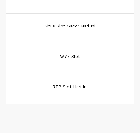
Situs Slot Gacor Hari Ini
W77 Slot
RTP Slot Hari Ini