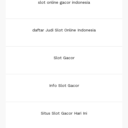
slot online gacor indonesia
daftar Judi Slot Online Indonesia
Slot Gacor
Info Slot Gacor
Situs Slot Gacor Hari Ini