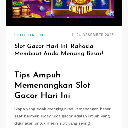
24 DESEMBER 2025
SLOT ONLINE
Slot Gacor Hari Ini: Rahasia
Membuat Anda Menang Besar!
Tips Ampuh
Memenangkan Slot
Gacor Hari Ini
Siapa yang tidak menginginkan kemenangan besar
saat bermain slot? Slot gacor adalah istilah yang
digunakan untuk mesin slot yang sering