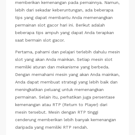
memberikan kemenangan pada pemainnya. Namun,
lebih dari sekadar keberuntungan, ada beberapa
tips yang dapat membantu Anda memenangkan
permainan slot gacor hari ini. Berikut adalah
beberapa tips ampuh yang dapat Anda terapkan
saat bermain slot gacor.
Pertama, pahami dan pelajari terlebih dahulu mesin
slot yang akan Anda mainkan. Setiap mesin slot
memiliki aturan dan mekanisme yang berbeda.
Dengan memahami mesin yang akan Anda mainkan,
Anda dapat membuat strategi yang lebih baik dan
meningkatkan peluang untuk memenangkan
permainan. Selain itu, perhatikan juga persentase
kemenangan atau RTP (Return to Player) dari
mesin tersebut. Mesin dengan RTP tinggi
cenderung memberikan lebih banyak kemenangan
daripada yang memiliki RTP rendah.