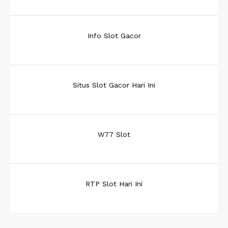
Info Slot Gacor
Situs Slot Gacor Hari Ini
W77 Slot
RTP Slot Hari Ini