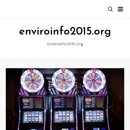
Skip
to
content
enviroinfo2015.org
Enviroinfo2015.org