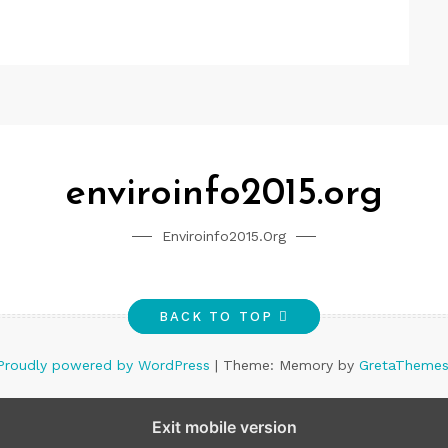
enviroinfo2015.org
Enviroinfo2015.org
BACK TO TOP
Proudly powered by WordPress
|
Theme: Memory by
GretaTheme
Exit mobile version