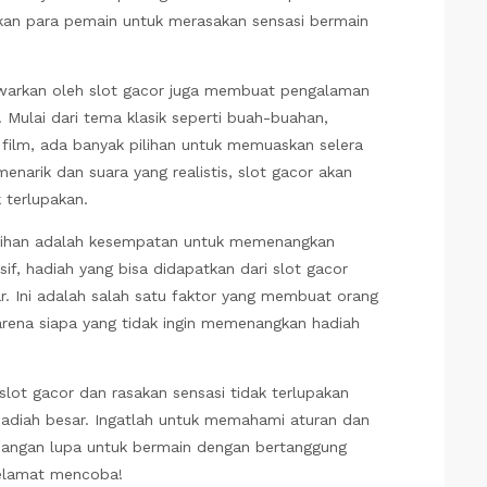
kan para pemain untuk merasakan sensasi bermain
tawarkan oleh slot gacor juga membuat pengalaman
 Mulai dari tema klasik seperti buah-buahan,
film, ada banyak pilihan untuk memuaskan selera
enarik dan suara yang realistis, slot gacor akan
 terlupakan.
agihan adalah kesempatan untuk memenangkan
if, hadiah yang bisa didapatkan dari slot gacor
r. Ini adalah salah satu faktor yang membuat orang
karena siapa yang tidak ingin memenangkan hadiah
lot gacor dan rasakan sensasi tidak terlupakan
adiah besar. Ingatlah untuk memahami aturan dan
 jangan lupa untuk bermain dengan bertanggung
selamat mencoba!