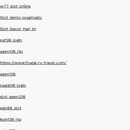
w77 slot online
Slot demo pragmatic
Slot Gacor Hari Ini
pg138 login
agen138 rtp
https://www.frugal-rv-travel.com/
agen138
naga138 login
slot agen338
egp88 slot
koin138 rtp