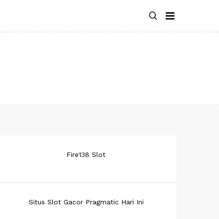
Fire138 Slot
Situs Slot Gacor Pragmatic Hari Ini