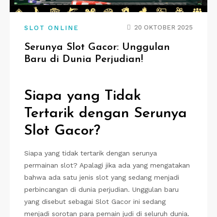
20 OKTOBER 2025
SLOT ONLINE
Serunya Slot Gacor: Unggulan
Baru di Dunia Perjudian!
Siapa yang Tidak
Tertarik dengan Serunya
Slot Gacor?
Siapa yang tidak tertarik dengan serunya
permainan slot? Apalagi jika ada yang mengatakan
bahwa ada satu jenis slot yang sedang menjadi
perbincangan di dunia perjudian. Unggulan baru
yang disebut sebagai Slot Gacor ini sedang
menjadi sorotan para pemain judi di seluruh dunia.