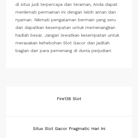
di situs judi terpercaya dan teraman, Anda dapat
menikmati permainan ini dengan lebih aman dan
nyaman. Nikmati pengalaman bermain yang seru
dan dapatkan kesempatan untuk memenangkan
hadiah besar. Jangan lewatkan kesempatan untuk
merasakan kehebohan Slot Gacor dan jadilah
bagian dari para pemenang di dunia perjudian!
Fire138 Slot
Situs Slot Gacor Pragmatic Hari Ini