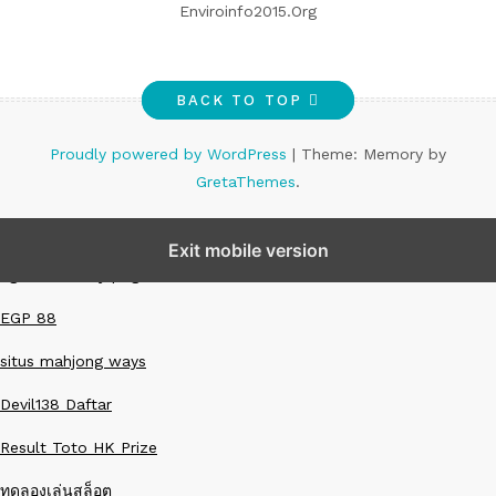
Enviroinfo2015.org
BACK TO TOP
Proudly powered by WordPress
|
Theme: Memory by
GretaThemes
.
APi
Exit mobile version
agen138 desty page
EGP 88
situs mahjong ways
Devil138 Daftar
Result Toto HK Prize
ทดลองเล่นสล็อต