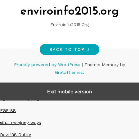
enviroinfo2015.org
Enviroinfo2015.org
BACK TO TOP
Proudly powered by WordPress
|
Theme: Memory by
GretaThemes
.
APi
Exit mobile version
agen138 desty page
EGP 88
situs mahjong ways
Devil138 Daftar