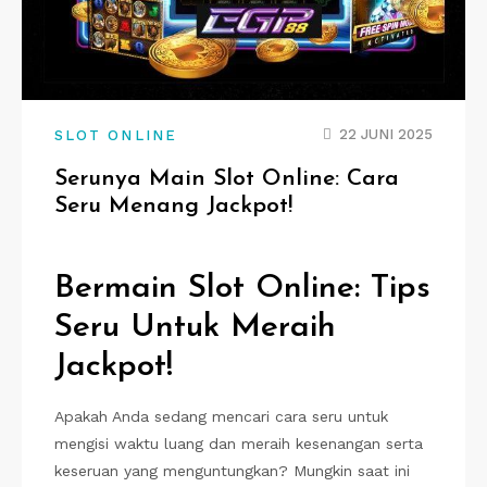
22 JUNI 2025
SLOT ONLINE
Serunya Main Slot Online: Cara
Seru Menang Jackpot!
Bermain Slot Online: Tips
Seru Untuk Meraih
Jackpot!
Apakah Anda sedang mencari cara seru untuk
mengisi waktu luang dan meraih kesenangan serta
keseruan yang menguntungkan? Mungkin saat ini