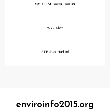
Situs Slot Gacor Hari Ini
W77 Slot
RTP Slot Hari Ini
enviroinfo2015.org