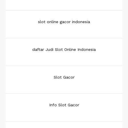
slot online gacor indonesia
daftar Judi Slot Online Indonesia
Slot Gacor
Info Slot Gacor