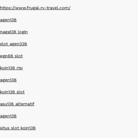
https://www.frugal-rv-travel.com/
agen138
naga138 login
slot agen338
egp88 slot
koin138 rtp
agen138
koin138 slot
asu138 alternatif
agen138
situs slot koin138