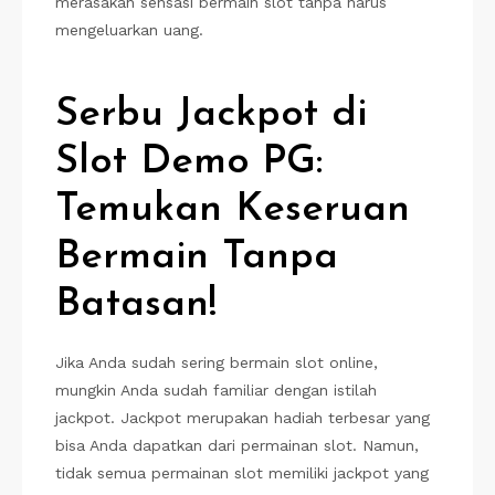
merasakan sensasi bermain slot tanpa harus
mengeluarkan uang.
Serbu Jackpot di
Slot Demo PG:
Temukan Keseruan
Bermain Tanpa
Batasan!
Jika Anda sudah sering bermain slot online,
mungkin Anda sudah familiar dengan istilah
jackpot. Jackpot merupakan hadiah terbesar yang
bisa Anda dapatkan dari permainan slot. Namun,
tidak semua permainan slot memiliki jackpot yang