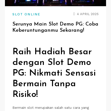
4 APRIL 2025
SLOT ONLINE
Serunya Main Slot Demo PG: Coba
Keberuntunganmu Sekarang!
Raih Hadiah Besar
dengan Slot Demo
PG: Nikmati Sensasi
Bermain Tanpa
Risiko!
Bermain slot merupakan salah satu cara yang