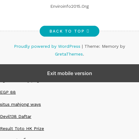
Enviroinfo2015.org
BACK TO TOP
Proudly powered by WordPress
|
Theme: Memory by
GretaThemes
.
APi
Exit mobile version
agen138 desty page
EGP 88
situs mahjong ways
Devil138 Daftar
Result Toto HK Prize