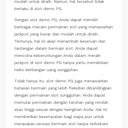
mudah untuk diraih. Namun, hal tersebut tidak
berlaku di slot demo PG.
Dengan slot demo PG, Anda dapat memilih
berbagai macam permainan slot yang menawarkan
jackpot yang besar dan mudah untuk diraih.
Tentunya, hal ini akan menambah keseruan dan
tantangan dalam bermain slot. Anda dapat
mencoba keberuntungan Anda dalam meraih
jackpot di slot demo PG tanpa perlu memikirkan
risiko kehilangan uang sungguhan.
Tidak hanya itu, slot demo PG juga menawarkan
batasan bermain yang lebih fleksibel dibandingkan
dengan permainan slot sungguhan. Anda dapat
memulai permainan dengan taruhan yang rendah
atau tinggi sesuai dengan keinginan Anda. Hal ini
memberikan kesempatan bagi siapa pun untuk
merasakan sensasi bermain slot tanpa terbebani