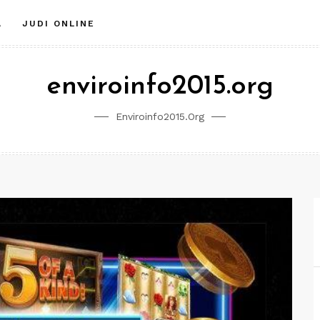
A
JUDI ONLINE
enviroinfo2015.org
Enviroinfo2015.org