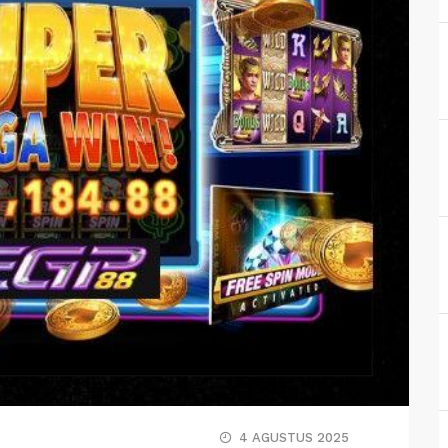
4 AGUSTUS 2025