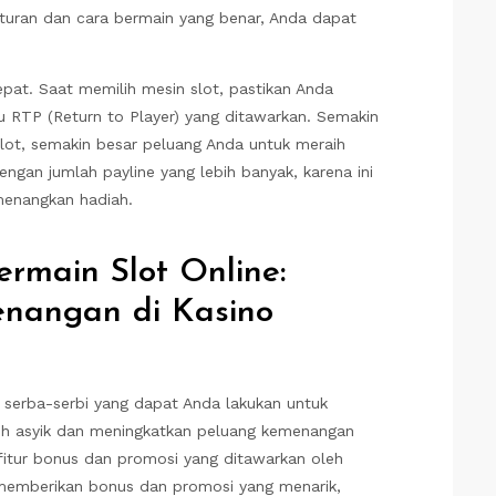
turan dan cara bermain yang benar, Anda dapat
pat. Saat memilih mesin slot, pastikan Anda
RTP (Return to Player) yang ditawarkan. Semakin
lot, semakin besar peluang Anda untuk meraih
dengan jumlah payline yang lebih banyak, karena ini
enangkan hadiah.
ermain Slot Online:
nangan di Kasino
a serba-serbi yang dapat Anda lakukan untuk
ih asyik dan meningkatkan peluang kemenangan
itur bonus dan promosi yang ditawarkan oleh
an memberikan bonus dan promosi yang menarik,