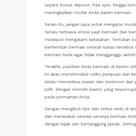
seperti bonus deposit, free spin, hingga tu
meningkatkan modal Anda dalam bermain.
Selain itu, jangan lupa untuk mengatur mod
terlalu terbawa emosi saat bermain dan ber
meskipun mengalami kekalahan. Tentukan b
berhentilah bermain setelah batas tersebut
bermain Anda agar tidak mengganggu aktivita
Terakhir, pastikan Anda bermain di kasino vir
ini akan meminimalisir risiko penipuan dan 
selalu memeriksa ulasan dan testimoni dari 
pilih. Dengan memilih kasino yang terperca
pada permainan Anda.
Dengan mengikuti tips dan serba-serbi di 
dan merasakan sensasi serunya bermain slot o
dengan bijak dan bertanggung jawab. Semog