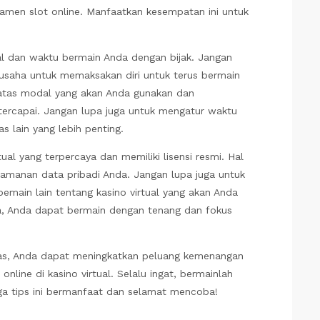
rnamen slot online. Manfaatkan kesempatan ini untuk
al dan waktu bermain Anda dengan bijak. Jangan
usaha untuk memaksakan diri untuk terus bermain
atas modal yang akan Anda gunakan dan
 tercapai. Jangan lupa juga untuk mengatur waktu
s lain yang lebih penting.
tual yang terpercaya dan memiliki lisensi resmi. Hal
keamanan data pribadi Anda. Jangan lupa juga untuk
pemain lain tentang kasino virtual yang akan Anda
ya, Anda dapat bermain dengan tenang dan fokus
atas, Anda dapat meningkatkan peluang kemenangan
nline di kasino virtual. Selalu ingat, bermainlah
a tips ini bermanfaat dan selamat mencoba!