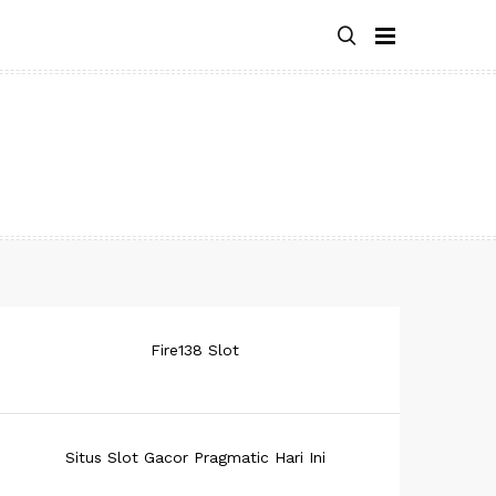
Fire138 Slot
Situs Slot Gacor Pragmatic Hari Ini