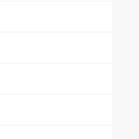
slot online gacor indonesia
daftar Judi Slot Online Indonesia
Slot Gacor
Info Slot Gacor