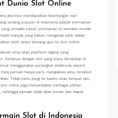
t Dunia Slot Online
ama jika bisa mendapatkan keuntungan dari
yang sedang populer di Indonesia adalah permainan
i yang semakin pesat, permainan ini semakin mudah
 masih banyak yang belum mengenal lebih dekat
 bahas lebih lanjut tentang apa itu slot online.
ebuah situs atau platform digital yang
. Bedanya dengan slot yang biasa dimainkan di
virtual menggunakan perangkat elektronik seperti
 Para pemain hanya perlu mengakses situs tersebut
kan. Tidak perlu pergi ke kasino atau tempat lain,
u, slot online juga menyediakan berbagai pilihan
 sehingga pemain tidak akan bosan dan dapat
main Slot di Indonesia