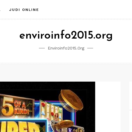
A
JUDI ONLINE
enviroinfo2015.org
Enviroinfo2015.org