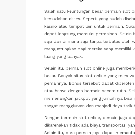
Salah satu keuntungan besar bermain slot o
kemudahan akses. Seperti yang sudah disebu
kasino atau tempat lain untuk bermain. Cuk
dapat langsung memulai permainan. Selain i
saja dan di mana saja tanpa terbatas oleh w
menguntungkan bagi mereka yang memiliki k
luang yang banyak.
Selain itu, bermain slot online juga memb
besar. Banyak situs slot online yang mena
pemainnya. Bonus tersebut dapat diperoleh 
atau hanya dengan bermain secara rutin. Sel
memenangkan jackpot yang jumlahnya bisa me
sangat menggiurkan dan menjadi daya tarik b
Dengan bermain slot online, pemain juga da
dikarenakan tidak ada biaya transportasi yang
Selain itu, para pemain juga dapat memanf