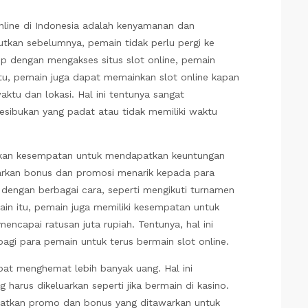
nline di Indonesia adalah kenyamanan dan
tkan sebelumnya, pemain tidak perlu pergi ke
up dengan mengakses situs slot online, pemain
tu, pemain juga dapat memainkan slot online kapan
aktu dan lokasi. Hal ini tentunya sangat
esibukan yang padat atau tidak memiliki waktu
erikan kesempatan untuk mendapatkan keuntungan
warkan bonus dan promosi menarik kepada para
dengan berbagai cara, seperti mengikuti turnamen
ain itu, pemain juga memiliki kesempatan untuk
ncapai ratusan juta rupiah. Tentunya, hal ini
agi para pemain untuk terus bermain slot online.
pat menghemat lebih banyak uang. Hal ini
 harus dikeluarkan seperti jika bermain di kasino.
aatkan promo dan bonus yang ditawarkan untuk