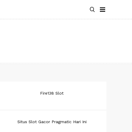
Fire138 Slot
Situs Slot Gacor Pragmatic Hari Ini