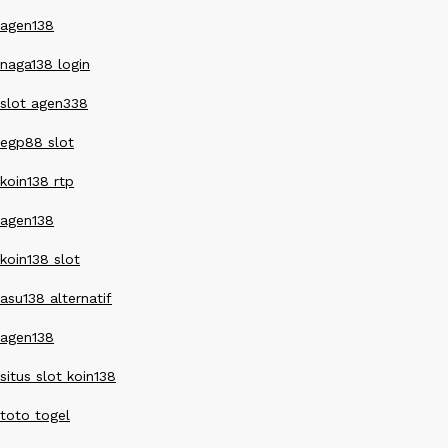
agen138
naga138 login
slot agen338
egp88 slot
koin138 rtp
agen138
koin138 slot
asu138 alternatif
agen138
situs slot koin138
toto togel