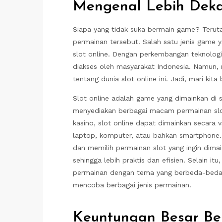
Mengenal Lebih Deka
Siapa yang tidak suka bermain game? Terut
permainan tersebut. Salah satu jenis game 
slot online. Dengan perkembangan teknolog
diakses oleh masyarakat Indonesia. Namun,
tentang dunia slot online ini. Jadi, mari kita
Slot online adalah game yang dimainkan di s
menyediakan berbagai macam permainan slot
kasino, slot online dapat dimainkan secara 
laptop, komputer, atau bahkan smartphone.
dan memilih permainan slot yang ingin dimain
sehingga lebih praktis dan efisien. Selain it
permainan dengan tema yang berbeda-beda,
mencoba berbagai jenis permainan.
Keuntungan Besar Ber