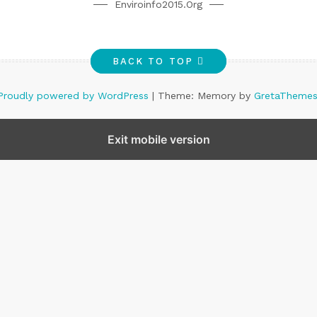
Enviroinfo2015.org
BACK TO TOP
Proudly powered by WordPress
|
Theme: Memory by
GretaTheme
Exit mobile version