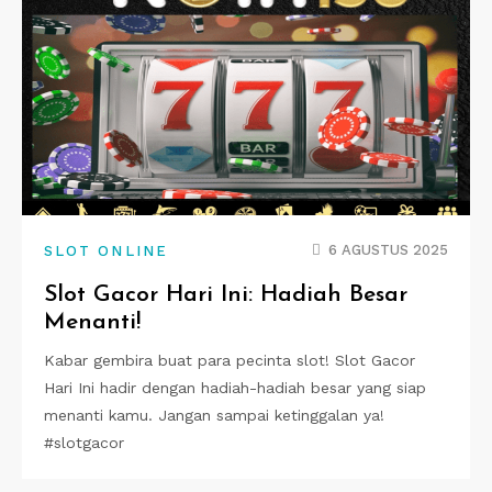
6 AGUSTUS 2025
SLOT ONLINE
Slot Gacor Hari Ini: Hadiah Besar
Menanti!
Kabar gembira buat para pecinta slot! Slot Gacor
Hari Ini hadir dengan hadiah-hadiah besar yang siap
menanti kamu. Jangan sampai ketinggalan ya!
#slotgacor