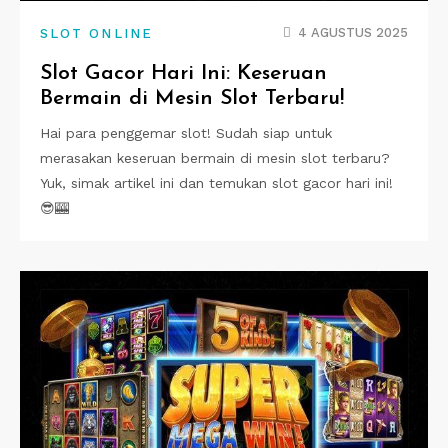
4 AGUSTUS 2025
SLOT ONLINE
Slot Gacor Hari Ini: Keseruan
Bermain di Mesin Slot Terbaru!
Hai para penggemar slot! Sudah siap untuk
merasakan keseruan bermain di mesin slot terbaru?
Yuk, simak artikel ini dan temukan slot gacor hari ini!
😎🎰