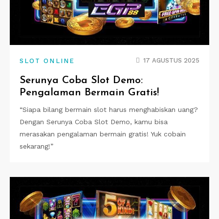
17 AGUSTUS 2025
SLOT ONLINE
Serunya Coba Slot Demo:
Pengalaman Bermain Gratis!
“Siapa bilang bermain slot harus menghabiskan uang?
Dengan Serunya Coba Slot Demo, kamu bisa
merasakan pengalaman bermain gratis! Yuk cobain
sekarang!”