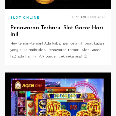
10 AGUSTUS 2025
SLOT ONLINE
Penawaran Terbaru: Slot Gacor Hari
Ini!
Hey teman-teman! Ada kabar gembira nih buat kalian
yang suka main slot. Penawaran terbaru Slot Gacor
lagi ada hari ini! Yuk buruan cek sekarang! 😉