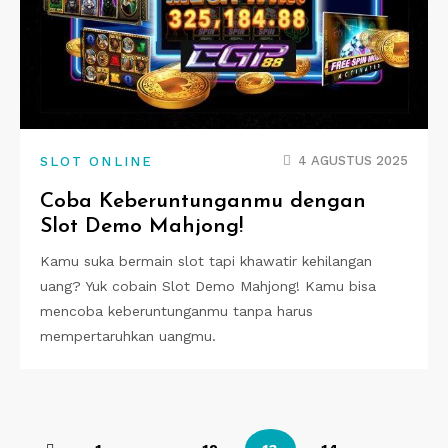
4 AGUSTUS 2025
SLOT ONLINE
Coba Keberuntunganmu dengan
Slot Demo Mahjong!
Kamu suka bermain slot tapi khawatir kehilangan
uang? Yuk cobain Slot Demo Mahjong! Kamu bisa
mencoba keberuntunganmu tanpa harus
mempertaruhkan uangmu.
P