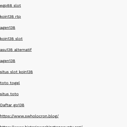
egp88 slot
koin138 rtp
agen138
koin138 slot
asu138 alternatif
agen138
situs slot koin138
toto togel
situs toto
Daftar go138
https://www.swholocron.blog/
https://www.historicwashingtoncounty.org/