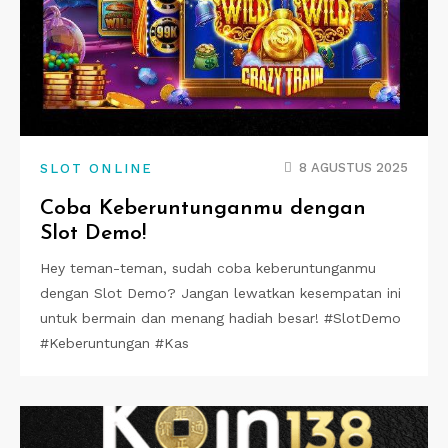
8 AGUSTUS 2025
SLOT ONLINE
Coba Keberuntunganmu dengan
Slot Demo!
Hey teman-teman, sudah coba keberuntunganmu
dengan Slot Demo? Jangan lewatkan kesempatan ini
untuk bermain dan menang hadiah besar! #SlotDemo
#Keberuntungan #Kas