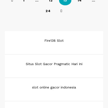
1
…
12
13
14
…
a
24
g
i
n
Fire138 Slot
a
s
i
Situs Slot Gacor Pragmatic Hari Ini
p
o
s
slot online gacor indonesia