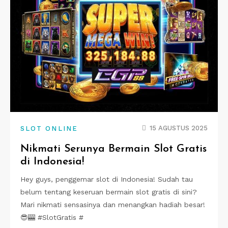
15 AGUSTUS 2025
SLOT ONLINE
Nikmati Serunya Bermain Slot Gratis
di Indonesia!
Hey guys, penggemar slot di Indonesia! Sudah tau
belum tentang keseruan bermain slot gratis di sini?
Mari nikmati sensasinya dan menangkan hadiah besar!
😎🎰 #SlotGratis #