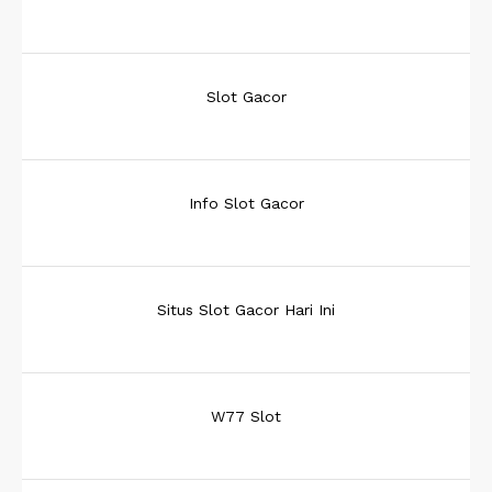
Slot Gacor
Info Slot Gacor
Situs Slot Gacor Hari Ini
W77 Slot