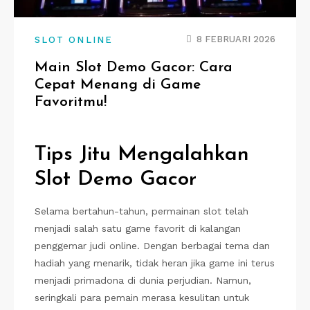
8 FEBRUARI 2026
SLOT ONLINE
Main Slot Demo Gacor: Cara
Cepat Menang di Game
Favoritmu!
Tips Jitu Mengalahkan
Slot Demo Gacor
Selama bertahun-tahun, permainan slot telah
menjadi salah satu game favorit di kalangan
penggemar judi online. Dengan berbagai tema dan
hadiah yang menarik, tidak heran jika game ini terus
menjadi primadona di dunia perjudian. Namun,
seringkali para pemain merasa kesulitan untuk