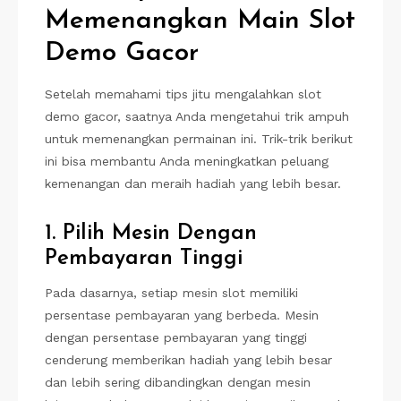
Memenangkan Main Slot
Demo Gacor
Setelah memahami tips jitu mengalahkan slot
demo gacor, saatnya Anda mengetahui trik ampuh
untuk memenangkan permainan ini. Trik-trik berikut
ini bisa membantu Anda meningkatkan peluang
kemenangan dan meraih hadiah yang lebih besar.
1. Pilih Mesin Dengan
Pembayaran Tinggi
Pada dasarnya, setiap mesin slot memiliki
persentase pembayaran yang berbeda. Mesin
dengan persentase pembayaran yang tinggi
cenderung memberikan hadiah yang lebih besar
dan lebih sering dibandingkan dengan mesin