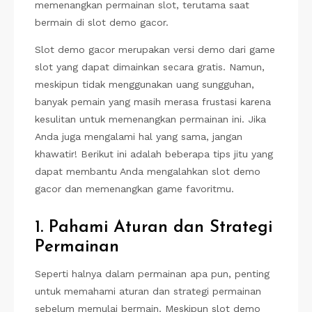
memenangkan permainan slot, terutama saat
bermain di slot demo gacor.
Slot demo gacor merupakan versi demo dari game
slot yang dapat dimainkan secara gratis. Namun,
meskipun tidak menggunakan uang sungguhan,
banyak pemain yang masih merasa frustasi karena
kesulitan untuk memenangkan permainan ini. Jika
Anda juga mengalami hal yang sama, jangan
khawatir! Berikut ini adalah beberapa tips jitu yang
dapat membantu Anda mengalahkan slot demo
gacor dan memenangkan game favoritmu.
1. Pahami Aturan dan Strategi
Permainan
Seperti halnya dalam permainan apa pun, penting
untuk memahami aturan dan strategi permainan
sebelum memulai bermain. Meskipun slot demo