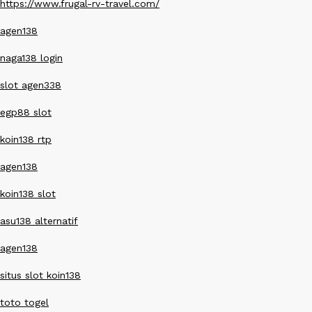
https://www.frugal-rv-travel.com/
agen138
naga138 login
slot agen338
egp88 slot
koin138 rtp
agen138
koin138 slot
asu138 alternatif
agen138
situs slot koin138
toto togel