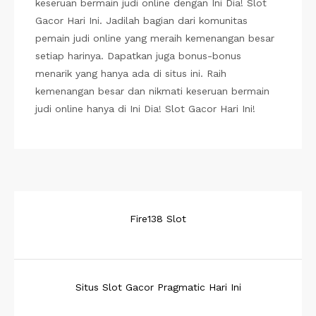
keseruan bermain judi online dengan Ini Dia! Slot
Gacor Hari Ini. Jadilah bagian dari komunitas
pemain judi online yang meraih kemenangan besar
setiap harinya. Dapatkan juga bonus-bonus
menarik yang hanya ada di situs ini. Raih
kemenangan besar dan nikmati keseruan bermain
judi online hanya di Ini Dia! Slot Gacor Hari Ini!
Fire138 Slot
Situs Slot Gacor Pragmatic Hari Ini