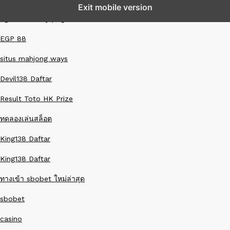
Exit mobile version
agen138 desty page
EGP 88
situs mahjong ways
Devil138 Daftar
Result Toto HK Prize
ทดลองเล่นสล็อต
King138 Daftar
King138 Daftar
ทางเข้า sbobet ใหม่ล่าสุด
sbobet
casino