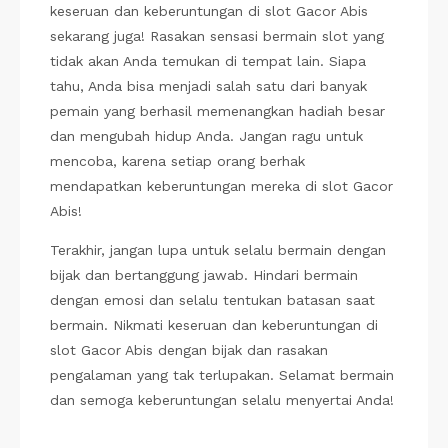
keseruan dan keberuntungan di slot Gacor Abis
sekarang juga! Rasakan sensasi bermain slot yang
tidak akan Anda temukan di tempat lain. Siapa
tahu, Anda bisa menjadi salah satu dari banyak
pemain yang berhasil memenangkan hadiah besar
dan mengubah hidup Anda. Jangan ragu untuk
mencoba, karena setiap orang berhak
mendapatkan keberuntungan mereka di slot Gacor
Abis!
Terakhir, jangan lupa untuk selalu bermain dengan
bijak dan bertanggung jawab. Hindari bermain
dengan emosi dan selalu tentukan batasan saat
bermain. Nikmati keseruan dan keberuntungan di
slot Gacor Abis dengan bijak dan rasakan
pengalaman yang tak terlupakan. Selamat bermain
dan semoga keberuntungan selalu menyertai Anda!