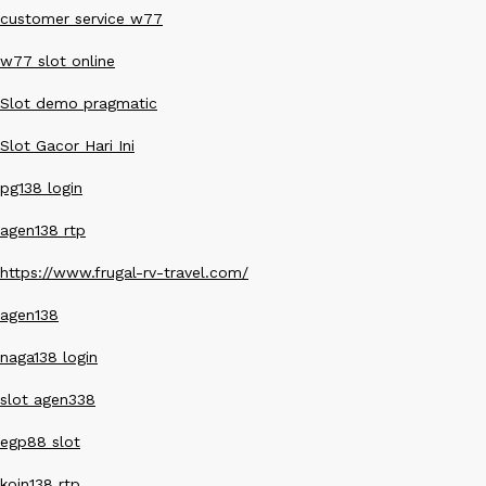
customer service w77
w77 slot online
Slot demo pragmatic
Slot Gacor Hari Ini
pg138 login
agen138 rtp
https://www.frugal-rv-travel.com/
agen138
naga138 login
slot agen338
egp88 slot
koin138 rtp