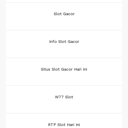
Slot Gacor
Info Slot Gacor
Situs Slot Gacor Hari Ini
W77 Slot
RTP Slot Hari Ini