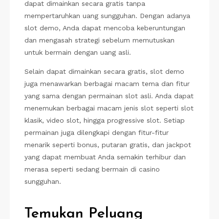
dapat dimainkan secara gratis tanpa
mempertaruhkan uang sungguhan. Dengan adanya
slot demo, Anda dapat mencoba keberuntungan
dan mengasah strategi sebelum memutuskan
untuk bermain dengan uang asli.
Selain dapat dimainkan secara gratis, slot demo
juga menawarkan berbagai macam tema dan fitur
yang sama dengan permainan slot asli. Anda dapat
menemukan berbagai macam jenis slot seperti slot
klasik, video slot, hingga progressive slot. Setiap
permainan juga dilengkapi dengan fitur-fitur
menarik seperti bonus, putaran gratis, dan jackpot
yang dapat membuat Anda semakin terhibur dan
merasa seperti sedang bermain di casino
sungguhan.
Temukan Peluang