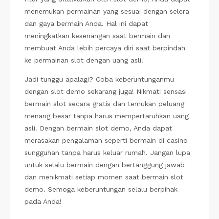
menemukan permainan yang sesuai dengan selera
dan gaya bermain Anda. Hal ini dapat
meningkatkan kesenangan saat bermain dan
membuat Anda lebih percaya diri saat berpindah
ke permainan slot dengan uang asli.
Jadi tunggu apalagi? Coba keberuntunganmu
dengan slot demo sekarang juga! Nikmati sensasi
bermain slot secara gratis dan temukan peluang
menang besar tanpa harus mempertaruhkan uang
asli. Dengan bermain slot demo, Anda dapat
merasakan pengalaman seperti bermain di casino
sungguhan tanpa harus keluar rumah. Jangan lupa
untuk selalu bermain dengan bertanggung jawab
dan menikmati setiap momen saat bermain slot
demo. Semoga keberuntungan selalu berpihak
pada Anda!