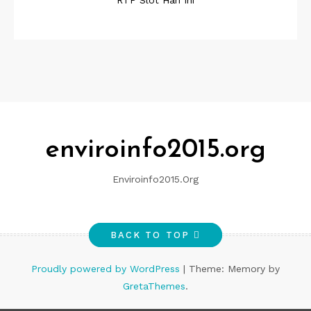
RTP Slot Hari Ini
enviroinfo2015.org
Enviroinfo2015.org
BACK TO TOP
Proudly powered by WordPress
|
Theme: Memory by
GretaThemes
.