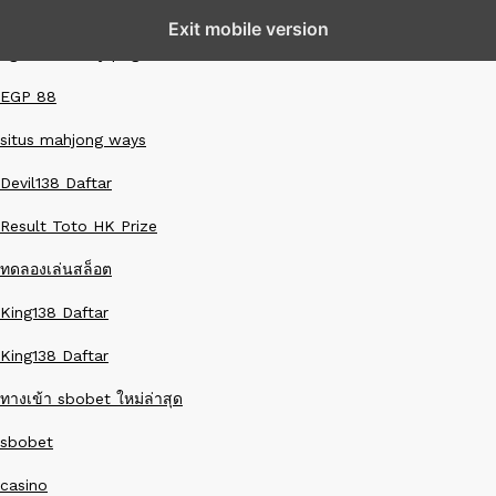
APi
Exit mobile version
agen138 desty page
EGP 88
situs mahjong ways
Devil138 Daftar
Result Toto HK Prize
ทดลองเล่นสล็อต
King138 Daftar
King138 Daftar
ทางเข้า sbobet ใหม่ล่าสุด
sbobet
casino