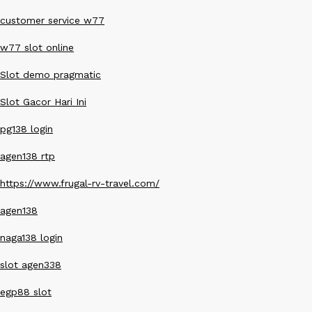
customer service w77
w77 slot online
Slot demo pragmatic
Slot Gacor Hari Ini
pg138 login
agen138 rtp
https://www.frugal-rv-travel.com/
agen138
naga138 login
slot agen338
egp88 slot