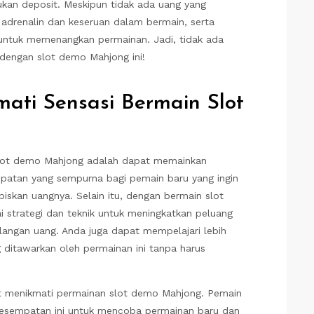
kan deposit. Meskipun tidak ada uang yang
adrenalin dan keseruan dalam bermain, serta
untuk memenangkan permainan. Jadi, tidak ada
dengan slot demo Mahjong ini!
mati Sensasi Bermain Slot
 slot demo Mahjong adalah dapat memainkan
empatan yang sempurna bagi pemain baru yang ingin
skan uangnya. Selain itu, dengan bermain slot
 strategi dan teknik untuk meningkatkan peluang
langan uang. Anda juga dapat mempelajari lebih
g ditawarkan oleh permainan ini tanpa harus
t menikmati permainan slot demo Mahjong. Pemain
esempatan ini untuk mencoba permainan baru dan