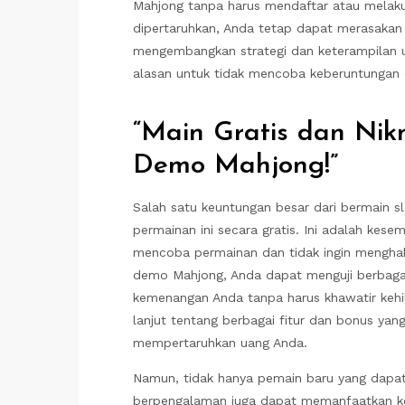
Mahjong tanpa harus mendaftar atau melaku
dipertaruhkan, Anda tetap dapat merasakan 
mengembangkan strategi dan keterampilan 
alasan untuk tidak mencoba keberuntungan 
“Main Gratis dan Nik
Demo Mahjong!”
Salah satu keuntungan besar dari bermain
permainan ini secara gratis. Ini adalah kes
mencoba permainan dan tidak ingin menghabi
demo Mahjong, Anda dapat menguji berbagai
kemenangan Anda tanpa harus khawatir kehi
lanjut tentang berbagai fitur dan bonus yan
mempertaruhkan uang Anda.
Namun, tidak hanya pemain baru yang dapa
berpengalaman juga dapat memanfaatkan k