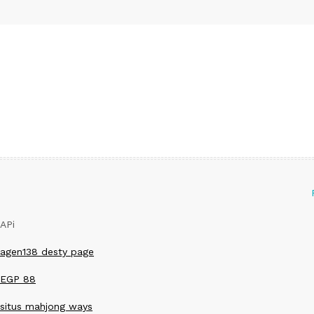
APi
agen138 desty page
EGP 88
situs mahjong ways