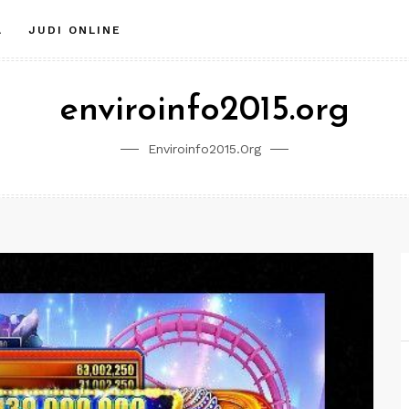
A
JUDI ONLINE
enviroinfo2015.org
Enviroinfo2015.org