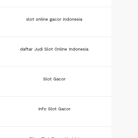
slot online gacor indonesia
daftar Judi Slot Online Indonesia
Slot Gacor
Info Slot Gacor