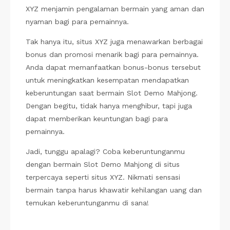
XYZ menjamin pengalaman bermain yang aman dan
nyaman bagi para pemainnya.
Tak hanya itu, situs XYZ juga menawarkan berbagai
bonus dan promosi menarik bagi para pemainnya.
Anda dapat memanfaatkan bonus-bonus tersebut
untuk meningkatkan kesempatan mendapatkan
keberuntungan saat bermain Slot Demo Mahjong.
Dengan begitu, tidak hanya menghibur, tapi juga
dapat memberikan keuntungan bagi para
pemainnya.
Jadi, tunggu apalagi? Coba keberuntunganmu
dengan bermain Slot Demo Mahjong di situs
terpercaya seperti situs XYZ. Nikmati sensasi
bermain tanpa harus khawatir kehilangan uang dan
temukan keberuntunganmu di sana!