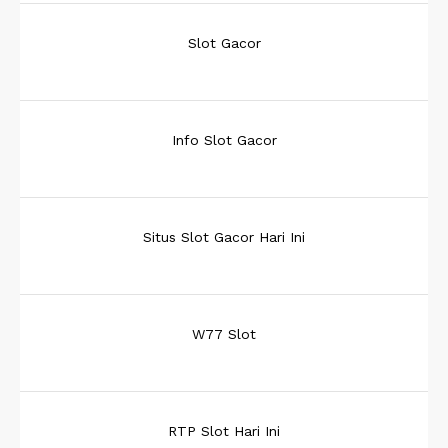
Slot Gacor
Info Slot Gacor
Situs Slot Gacor Hari Ini
W77 Slot
RTP Slot Hari Ini