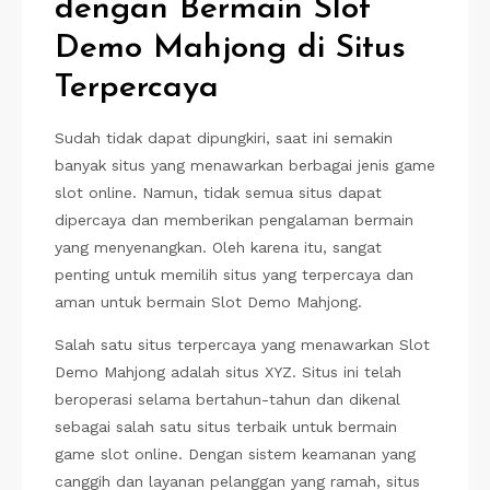
dengan Bermain Slot
Demo Mahjong di Situs
Terpercaya
Sudah tidak dapat dipungkiri, saat ini semakin
banyak situs yang menawarkan berbagai jenis game
slot online. Namun, tidak semua situs dapat
dipercaya dan memberikan pengalaman bermain
yang menyenangkan. Oleh karena itu, sangat
penting untuk memilih situs yang terpercaya dan
aman untuk bermain Slot Demo Mahjong.
Salah satu situs terpercaya yang menawarkan Slot
Demo Mahjong adalah situs XYZ. Situs ini telah
beroperasi selama bertahun-tahun dan dikenal
sebagai salah satu situs terbaik untuk bermain
game slot online. Dengan sistem keamanan yang
canggih dan layanan pelanggan yang ramah, situs