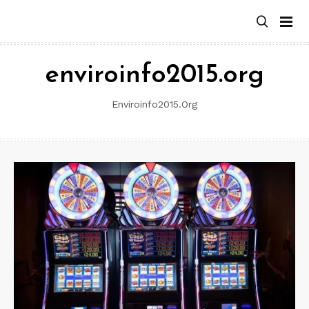
Skip
to
content
enviroinfo2015.org
Enviroinfo2015.org