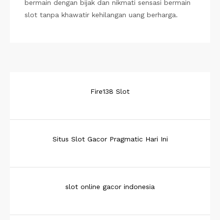
bermain dengan bijak dan nikmati sensasi bermain
slot tanpa khawatir kehilangan uang berharga.
Fire138 Slot
Situs Slot Gacor Pragmatic Hari Ini
slot online gacor indonesia