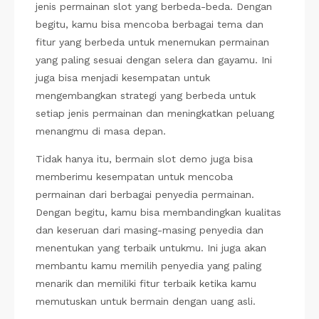
jenis permainan slot yang berbeda-beda. Dengan
begitu, kamu bisa mencoba berbagai tema dan
fitur yang berbeda untuk menemukan permainan
yang paling sesuai dengan selera dan gayamu. Ini
juga bisa menjadi kesempatan untuk
mengembangkan strategi yang berbeda untuk
setiap jenis permainan dan meningkatkan peluang
menangmu di masa depan.
Tidak hanya itu, bermain slot demo juga bisa
memberimu kesempatan untuk mencoba
permainan dari berbagai penyedia permainan.
Dengan begitu, kamu bisa membandingkan kualitas
dan keseruan dari masing-masing penyedia dan
menentukan yang terbaik untukmu. Ini juga akan
membantu kamu memilih penyedia yang paling
menarik dan memiliki fitur terbaik ketika kamu
memutuskan untuk bermain dengan uang asli.