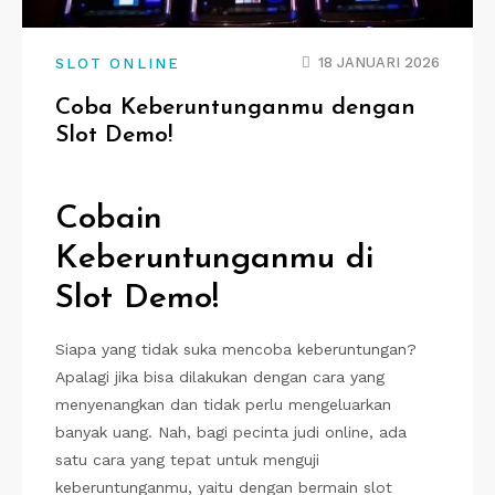
18 JANUARI 2026
SLOT ONLINE
Coba Keberuntunganmu dengan
Slot Demo!
Cobain
Keberuntunganmu di
Slot Demo!
Siapa yang tidak suka mencoba keberuntungan?
Apalagi jika bisa dilakukan dengan cara yang
menyenangkan dan tidak perlu mengeluarkan
banyak uang. Nah, bagi pecinta judi online, ada
satu cara yang tepat untuk menguji
keberuntunganmu, yaitu dengan bermain slot